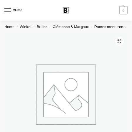
MENU
0
Home
Winkel
Brillen
Clémence & Margaux
Dames monturen
C
/
/
/
/