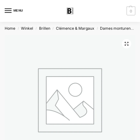
MENU
0
Home
Winkel
Brillen
Clémence & Margaux
Dames monturen
C
/
/
/
/