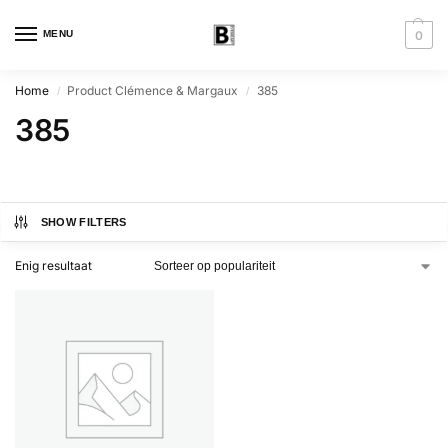
MENU
0
Home
Product Clémence & Margaux
385
/
/
385
SHOW FILTERS
Enig resultaat