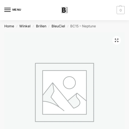
MENU
0
Home
Winkel
Brillen
BleuCiel
BC15 – Neptune
/
/
/
/