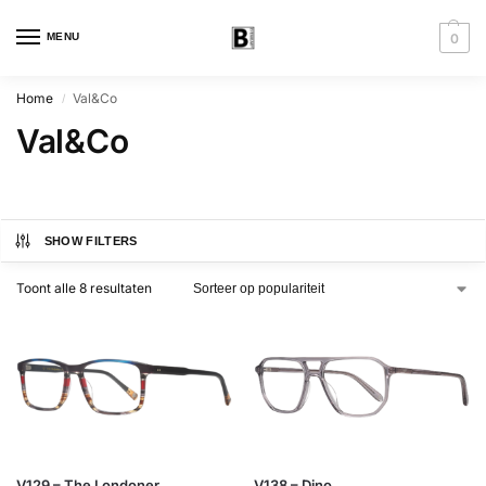
MENU
0
Home
Val&Co
/
Val&Co
SHOW FILTERS
Toont alle 8 resultaten
V129 – The Londoner
V138 – Dino