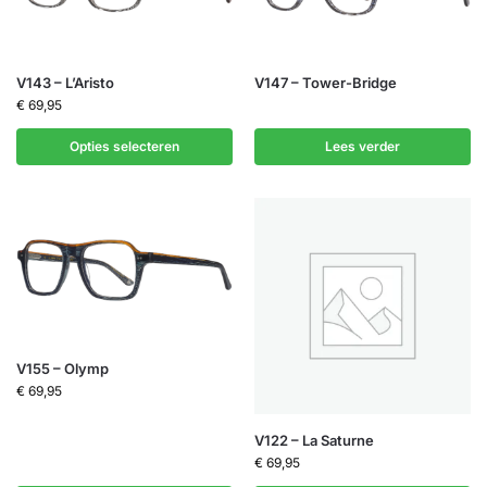
V143 – L’Aristo
V147 – Tower-Bridge
€
69,95
Opties selecteren
Lees verder
V155 – Olymp
€
69,95
V122 – La Saturne
€
69,95