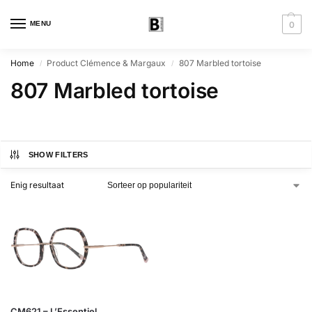
MENU
0
Home
Product Clémence & Margaux
807 Marbled tortoise
/
/
807 Marbled tortoise
SHOW FILTERS
Enig resultaat
CM621 – L’Essentiel